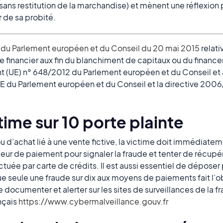
ns restitution de la marchandise) et mènent une réflexion p
r de sa probité.
 du Parlement européen et du Conseil du 20 mai 2015
relati
me financier aux fin du blanchiment de capitaux ou du financ
t (UE) n° 648/2012 du Parlement européen et du Conseil et
 du Parlement européen et du Conseil et la directive 200
time sur 10 porte plainte
 d’achat lié à une vente fictive, la victime doit immédiate
ur de paiement pour signaler la fraude et tenter de récupére
ctuée par carte de crédits. Il est aussi essentiel de déposer 
que seule une fraude sur dix aux moyens de paiements fait l’o
 documenter et alerter sur les sites de surveillances de la fra
nçais
https://www.cybermalveillance.gouv.fr