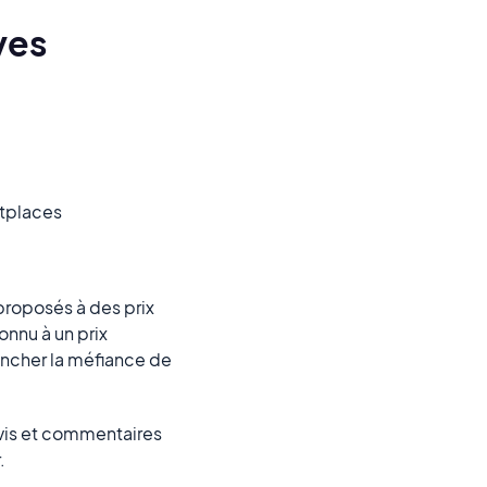
ves
etplaces
 proposés à des prix
onnu à un prix
lencher la méfiance de
 avis et commentaires
r.