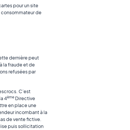
artes pour un site
 du consommateur de
ette dernière peut
 la fraude et de
ions refusées par
 escrocs. C’est
ème
la 4
Directive
ttre en place une
vendeur incombant à la
s de vente fictive.
se puis sollicitation