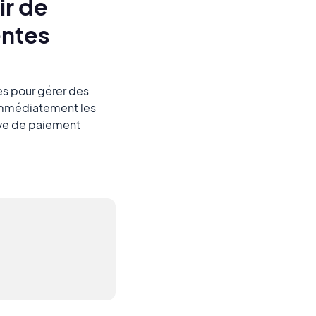
ir de
entes
ées pour gérer des
 immédiatement les
ive de paiement