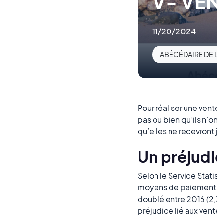
V- VEN
11/20/2024
ABÉCÉDAIRE DE 
Pour réaliser une vent
pas ou bien qu’ils n’on
qu’elles ne recevront
Un préjudi
Selon le Service Stati
moyens de paiements s
doublé entre 2016 (2,3
préjudice lié aux ven