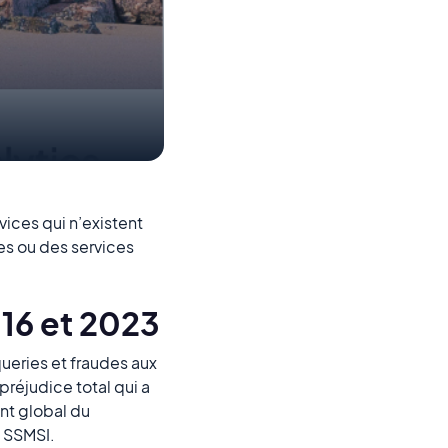
vices qui n’existent
les ou des services
016 et 2023
queries et fraudes aux
réjudice total qui a
ant global du
u SSMSI.