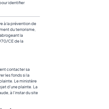
our identifier
ve à la prévention de
ement du terrorisme,
 abrogeant la
6/70/CE de la
ment contacter sa
r les fonds si la
plainte. Le ministère
bjet d’une plainte. La
ude, à l’instar du site